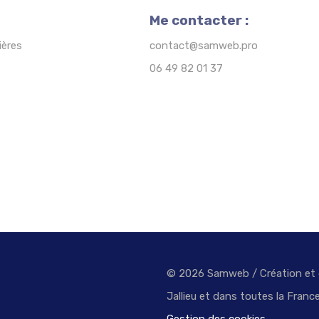
Me contacter :
ières
contact@samweb.pro
06 49 82 01 37
© 2026 Samweb / Création et g
Jallieu et dans toutes la Franc